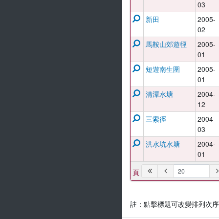
03
新田
2005-
02
馬鞍山郊遊徑
2005-
01
短遊南生圍
2005-
01
清潭水塘
2004-
12
三索徑
2004-
03
洪水坑水塘
2004-
01
頁
註：點擊標題可改變排列次序