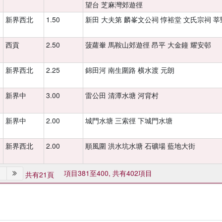
望台 芝麻灣郊遊徑
新界西北
1.50
新田 大夫第 麟峯文公祠 惇裕堂 文氏宗祠 
西貢
2.50
菠蘿輋 馬鞍山郊遊徑 昂平 大金鐘 耀安邨
新界西北
2.25
錦田河 南生圍路 横水渡 元朗
新界中
3.00
雷公田 清潭水塘 河背村
新界中
2.00
城門水塘 三索徑 下城門水塘
新界西北
2.00
順風圍 洪水坑水塘 石礦場 藍地大街
項目381至400, 共有402項目
共有21頁