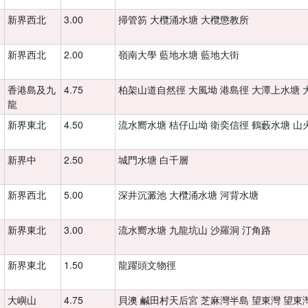
新界西北
3.00
掃管笏 大欖涌水塘 大欖懲教所
新界西北
2.00
嶺南大學 藍地水塘 藍地大街
香港島及九
4.75
柏架山道自然徑 大風坳 港島徑 大潭上水塘 
龍
新界東北
4.50
流水嚮水塘 桔仔山坳 衛奕信徑 鶴藪水塘 山
新界中
2.50
城門水塘 白千層
新界西北
5.00
深井沉澱池 大欖涌水塘 河背水塘
新界東北
3.00
流水嚮水塘 九龍坑山 沙羅洞 汀角路
新界東北
1.50
龍躍頭文物徑
大嶼山
4.75
貝澳 鹹田村天后宮 芝麻灣半島 望東灣 望東