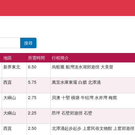
搜尋
地區
所需時間
行程簡介
新界東北
6.50
烏蛟騰 船灣淡水湖郊遊徑 大美督
西貢
5.75
萬宜水庫東壩 白腊 北潭涌
大嶼山
2.75
貝澳 十塱 橫塘 牛牯灣 水井灣 梅窩
大嶼山
2.25
昂坪 石壁郊遊徑 石壁
西貢
2.50
北潭涌起步起步 上窰民俗文物館 上窰郊遊徑