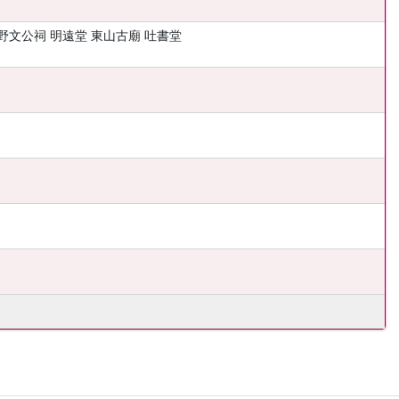
莘野文公祠 明遠堂 東山古廟 吐書堂