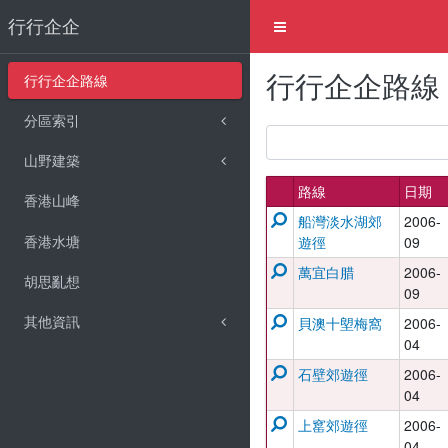
行行企企
行行企企路線
行行企企路線
分區索引
山野建築
路線
日期
香港山峰
船灣淡水湖郊
2006-
香港水塘
遊徑
09
萬宜白腊
2006-
胡思亂想
09
其他資訊
貝澳十塱梅窩
2006-
04
石壁郊遊徑
2006-
04
上窰郊遊徑
2006-
04