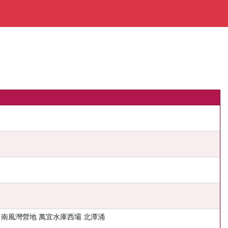
 南風灣營地 萬宜水庫西壩 北潭涌