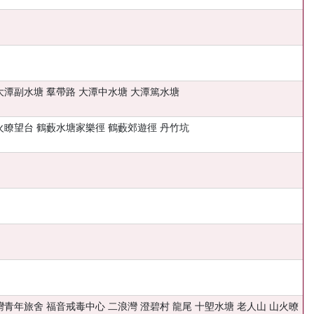
大潭副水塘 羣帶路 大潭中水塘 大潭篤水塘
火瞭望台 鶴藪水塘家樂徑 鶴藪郊遊徑 丹竹坑
灣青年旅舍 福音戒毒中心 二浪灣 澄碧村 龍尾 十塱水塘 老人山 山火暸